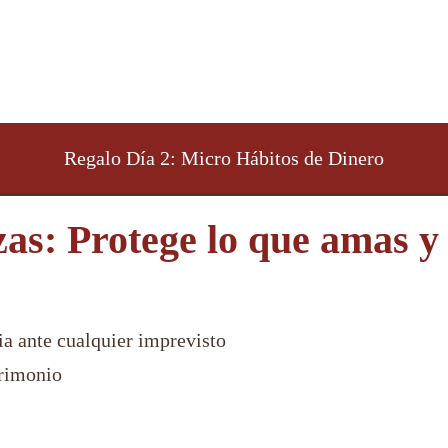
Regalo Día 2: Micro Hábitos de Dinero
as: Protege lo que amas y
lia ante cualquier imprevisto
trimonio